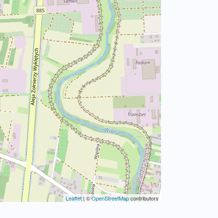
Leaflet
|
©
OpenStreetMap
contributors