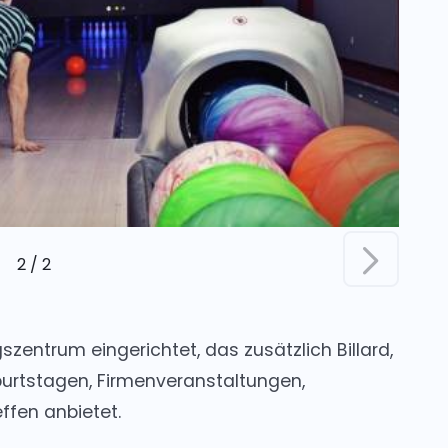
2
/
2
zentrum eingerichtet, das zusätzlich Billard,
burtstagen, Firmenveranstaltungen,
fen anbietet.