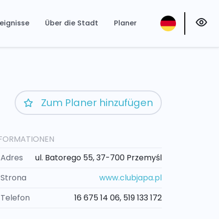
eignisse
Über die Stadt
Planer
Zum Planer hinzufügen
NFORMATIONEN
Adres
ul. Batorego 55, 37-700 Przemyśl
Strona
www.clubjapa.pl
Telefon
16 675 14 06, 519 133 172