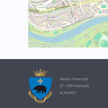
Miasto Przemyśl
37-700 Przemyśl,
ul. Rynek 1