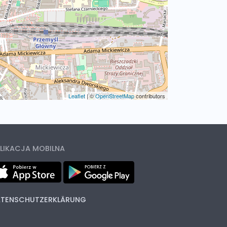
Leaflet
|
©
OpenStreetMap
contributors
LIKACJA MOBILNA
TENSCHUTZERKLÄRUNG