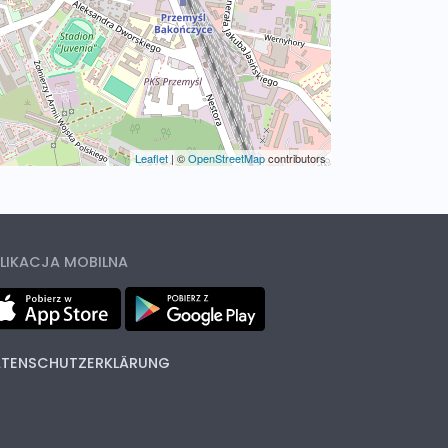
Leaflet
|
©
OpenStreetMap
contributors
LIKACJA MOBILNA
TENSCHUTZERKLÄRUNG