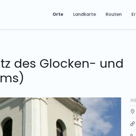
Orte
Landkarte
Routen
Er
itz des Glocken- und
ums)
I