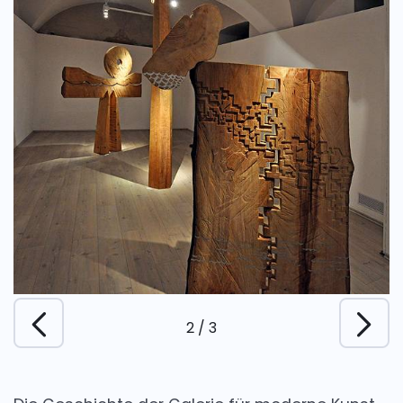
2
/
3