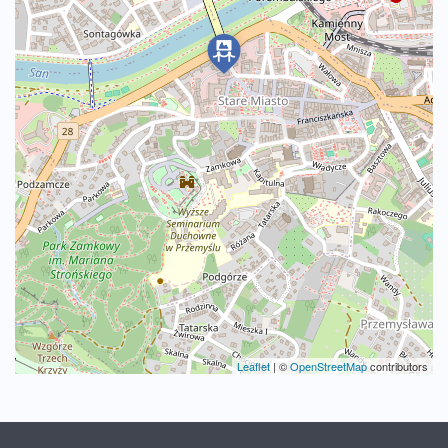
Leaflet
|
©
OpenStreetMap
contributors