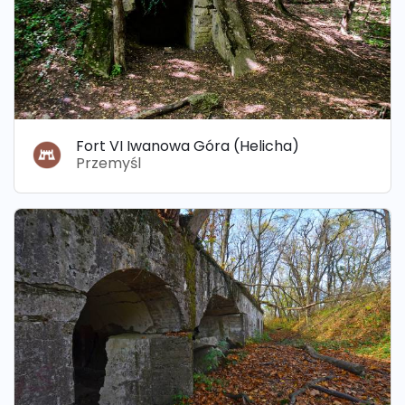
Fort VI Iwanowa Góra (Helicha)
Przemyśl