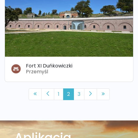
Fort XI Duńkowiczki
Przemyśl
1
2
3
Aplikacja