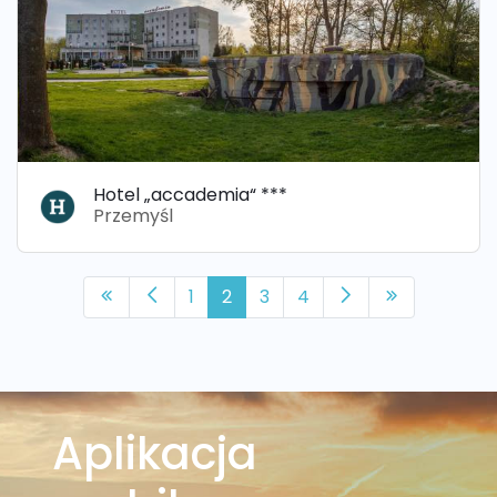
Hotel „accademia“ ***
Przemyśl
1
2
3
4
Aplikacja