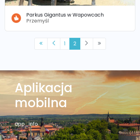
Parkus Gigantus w Wapowcach
Przemyśl
1
2
Aplikacja
mobilna
app_info