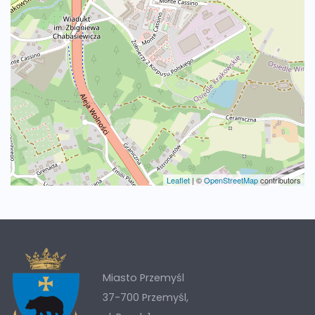
Leaflet
|
©
OpenStreetMap
contributors
Miasto Przemyśl
37-700 Przemyśl,