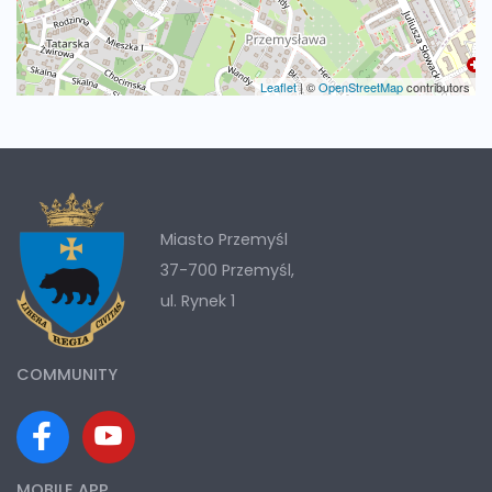
Leaflet
|
©
OpenStreetMap
contributors
Miasto Przemyśl
37-700 Przemyśl,
ul. Rynek 1
COMMUNITY
MOBILE APP