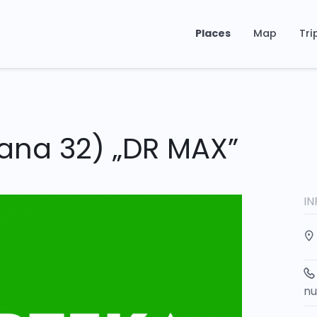
Places
Map
Tri
ana 32) „DR MAX”
I
n