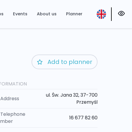
ps
Events
About us
Planner
Add to planner
NFORMATION
ul. Św. Jana 32, 37-700
Address
Przemyśl
Telephone
16 677 82 60
umber