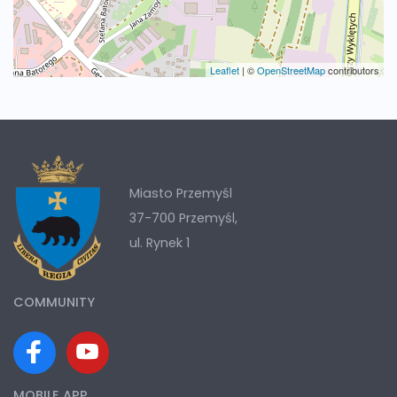
Leaflet
|
©
OpenStreetMap
contributors
Miasto Przemyśl
37-700 Przemyśl,
ul. Rynek 1
COMMUNITY
MOBILE APP