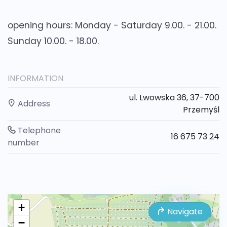
opening hours:
Monday - Saturday 9.00. - 21.00.
Sunday 10.00. - 18.00.
INFORMATION
ul. Lwowska 36, 37-700
Address
Przemyśl
Telephone
16 675 73 24
number
+
Navigate
−