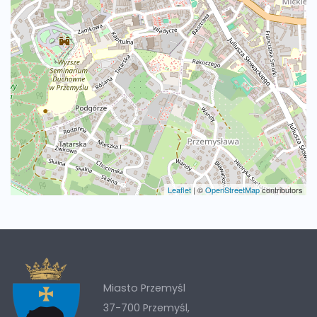
Leaflet
|
©
OpenStreetMap
contributors
Miasto Przemyśl
37-700 Przemyśl,