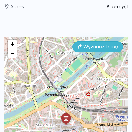
Adres
Przemyśl
+
Wyznacz trasę
−