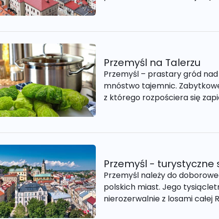
Przemyśl na Talerzu
Przemyśl – prastary gród nad 
mnóstwo tajemnic. Zabytkowe u
z którego rozpościera się zapi
Przemyśl - turystyczne
Przemyśl należy do doboroweg
polskich miast. Jego tysiącletn
nierozerwalnie z losami całej R