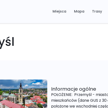
Miejsca
Mapa
Trasy
yśl
Informacje ogólne
POŁOŻENIE: Przemyśl - miasto 
mieszkańców (dane GUS z 30 c
położone we wschodniej części.