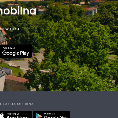
mobilna
em w ręku
LIKACJA MOBILNA