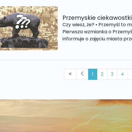
Przemyskie ciekawostki
Czy wiesz, że? • Przemyśl to mi
Pierwsza wzmianka o Przemyślu 
informuje o zajęciu miasta prze
1
2
3
4