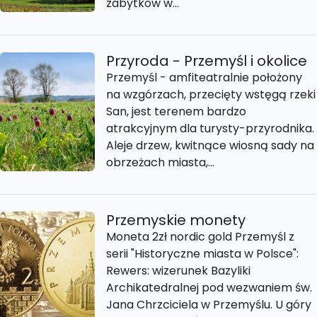
zabytków w...
Przyroda - Przemyśl i okolice
Przemyśl - amfiteatralnie położony
na wzgórzach, przecięty wstęgą rzeki
San, jest terenem bardzo
atrakcyjnym dla turysty-przyrodnika.
Aleje drzew, kwitnące wiosną sady na
obrzeżach miasta,...
Przemyskie monety
Moneta 2zł nordic gold Przemyśl z
serii "Historyczne miasta w Polsce":
Rewers: wizerunek Bazyliki
Archikatedralnej pod wezwaniem św.
Jana Chrzciciela w Przemyślu. U góry