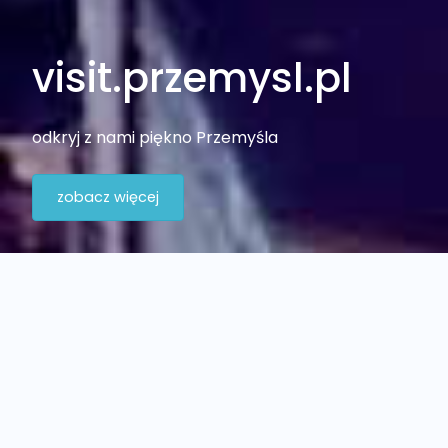
visit.przemysl.pl
odkryj z nami piękno Przemyśla
zobacz więcej
Polecane miejsca
największe atrakcje Przemyśla