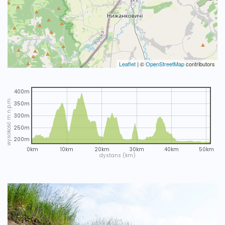
Leaflet
|
©
OpenStreetMap
contributors
400m
wysokość m n.p.m.
350m
300m
250m
200m
0km
10km
20km
30km
40km
50km
dystans (km)