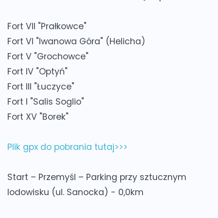
Fort VII "Prałkowce"
Fort VI "Iwanowa Góra" (Helicha)
Fort V "Grochowce"
Fort IV "Optyń"
Fort III "Łuczyce"
Fort I "Salis Soglio"
Fort XV "Borek"
Plik gpx do pobrania tutaj>>>
Start – Przemyśl – Parking przy sztucznym
lodowisku (ul. Sanocka) - 0,0km