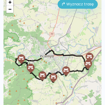
+
Wyznacz trasę
−