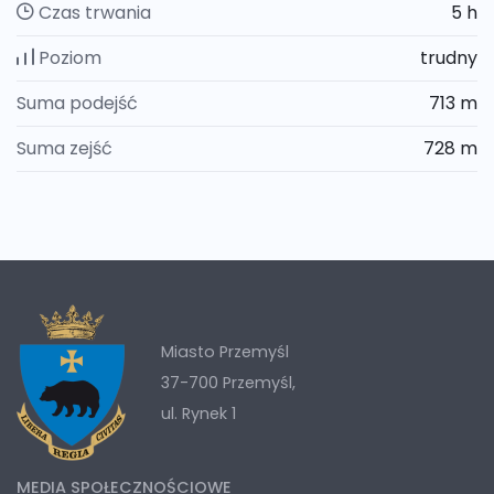
Czas trwania
5 h
Poziom
trudny
Suma podejść
713 m
Suma zejść
728 m
Miasto Przemyśl
37-700 Przemyśl,
ul. Rynek 1
MEDIA SPOŁECZNOŚCIOWE