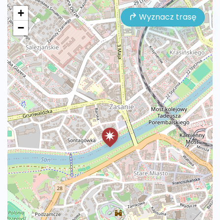
+
Wyznacz trasę
−