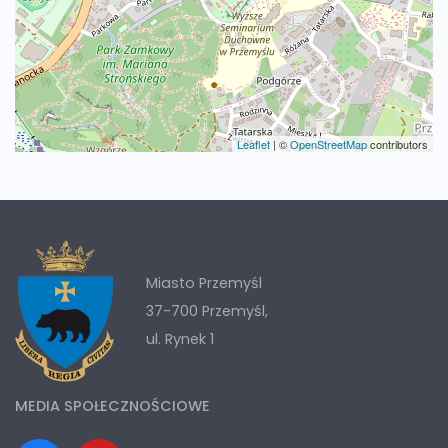
Leaflet
|
©
OpenStreetMap
contributors
Miasto Przemyśl
37-700 Przemyśl,
ul. Rynek 1
MEDIA SPOŁECZNOŚCIOWE