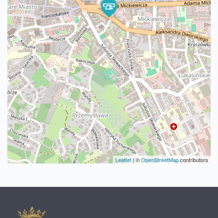
Leaflet
|
©
OpenStreetMap
contributors