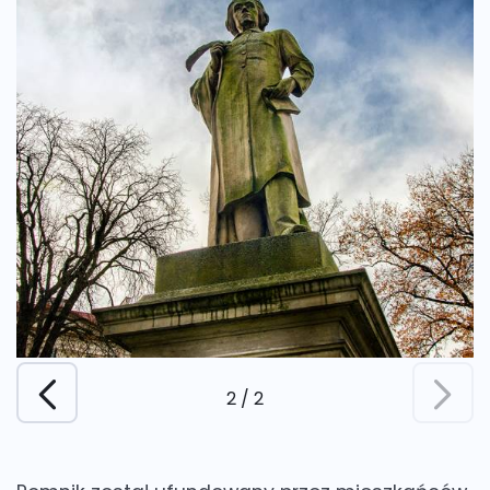
1
/
2