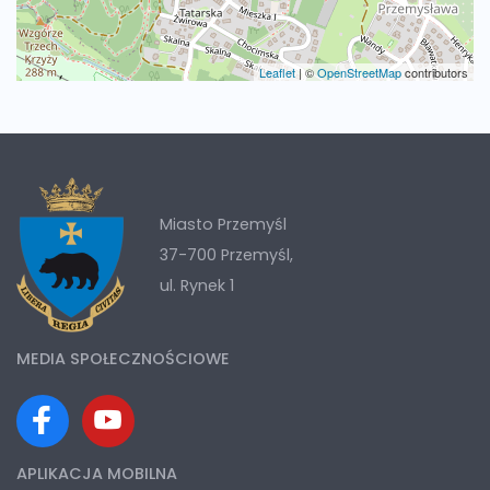
Leaflet
|
©
OpenStreetMap
contributors
Miasto Przemyśl
37-700 Przemyśl,
ul. Rynek 1
MEDIA SPOŁECZNOŚCIOWE
APLIKACJA MOBILNA