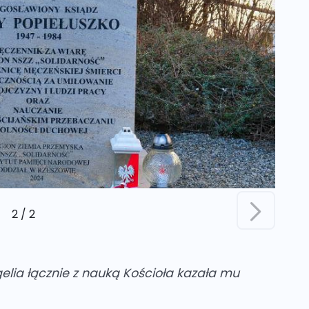
2
/
2
gelia łącznie z nauką Kościoła kazała mu