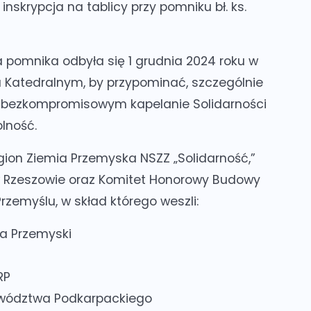
inskrypcja na tablicy przy pomniku bł. ks.
a pomnika odbyła się 1 grudnia 2024 roku w
 Katedralnym, by przypominać, szczególnie
 bezkompromisowym kapelanie Solidarności
lność.
gion Ziemia Przemyska NSZZ „Solidarność,”
w Rzeszowie oraz Komitet Honorowy Budowy
Przemyślu, w skład którego weszli:
ta Przemyski
RP
ewództwa Podkarpackiego