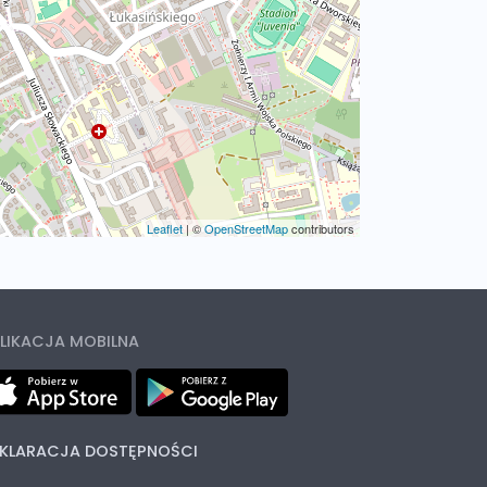
Leaflet
|
©
OpenStreetMap
contributors
LIKACJA MOBILNA
KLARACJA DOSTĘPNOŚCI