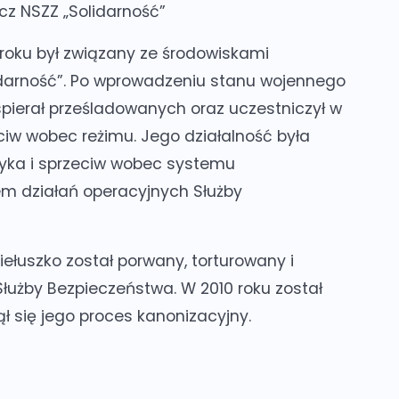
cz NSZZ „Solidarność”
0 roku był związany ze środowiskami
lidarność”. Po wprowadzeniu stanu wojennego
ierał prześladowanych oraz uczestniczył w
iw wobec reżimu. Jego działalność była
tyka i sprzeciw wobec systemu
em działań operacyjnych Służby
piełuszko został porwany, torturowany i
łużby Bezpieczeństwa. W 2010 roku został
ł się jego proces kanonizacyjny.