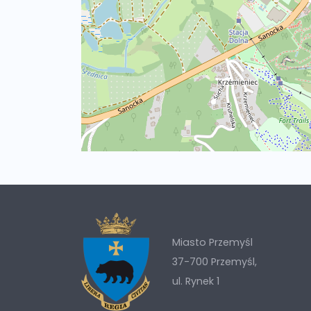
Miasto Przemyśl
37-700 Przemyśl,
ul. Rynek 1