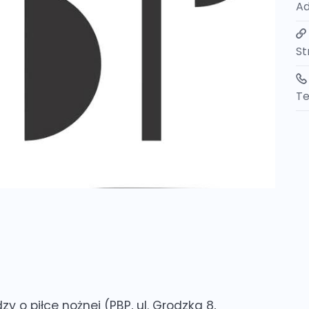
Ad
St
Te
zy o piłce nożnej
(PBP, ul. Grodzka 8,