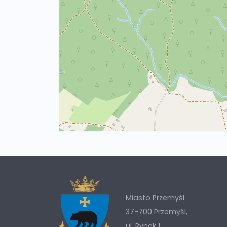
Miasto Przemyśl
37-700 Przemyśl,
ul. Rynek 1