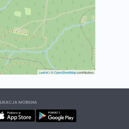
Leaflet
|
©
OpenStreetMap
contributors
LIKACJA MOBILNA