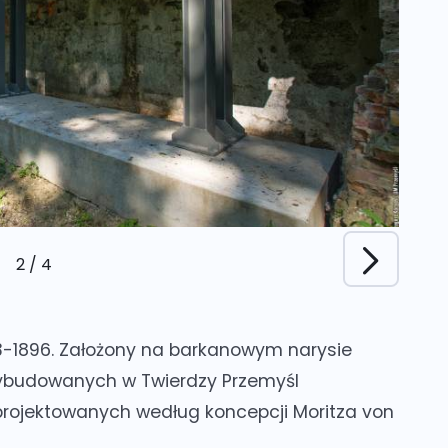
2
/
4
893-1896. Założony na barkanowym narysie
ybudowanych w Twierdzy Przemyśl
rojektowanych według koncepcji Moritza von