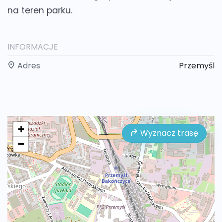
na teren parku.
INFORMACJE
Adres
Przemyśl
+
Wyznacz trasę
−