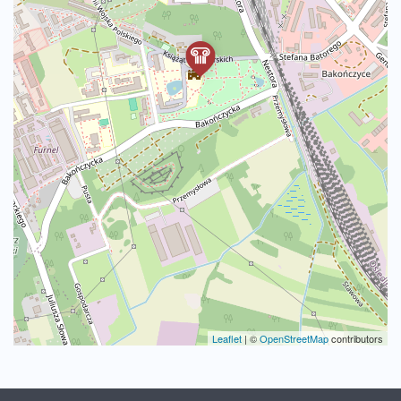
Leaflet
|
©
OpenStreetMap
contributors