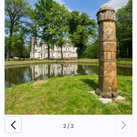
2
/
2