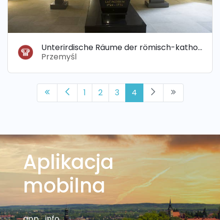
Unterirdische Räume der römisch-katholischen Kathedrale
Przemyśl
1
2
3
4
Aplikacja
mobilna
app_info