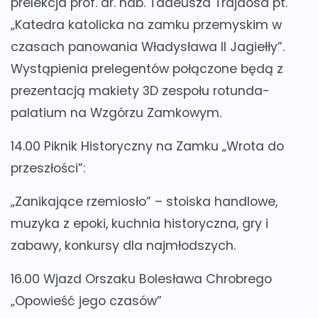
prelekcja prof. dr. hab. Tadeusza Trajdosa pt.
„Katedra katolicka na zamku przemyskim w
czasach panowania Władysława II Jagiełły”.
Wystąpienia prelegentów połączone będą z
prezentacją makiety 3D zespołu rotunda-
palatium na Wzgórzu Zamkowym.
14.00 Piknik Historyczny na Zamku „Wrota do
przeszłości”:
„Zanikające rzemiosło” – stoiska handlowe,
muzyka z epoki, kuchnia historyczna, gry i
zabawy, konkursy dla najmłodszych.
16.00 Wjazd Orszaku Bolesława Chrobrego
„Opowieść jego czasów”