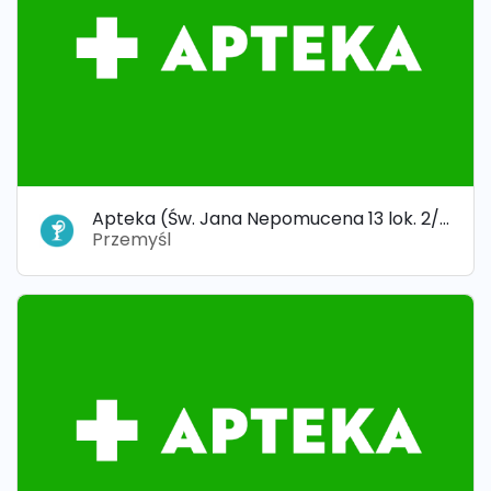
Apteka (Św. Jana Nepomucena 13 lok. 2/3) „APTEKA RÓŻANA”
Przemyśl