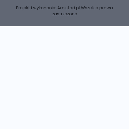
Projekt i wykonanie:
Amistad.pl
Wszelkie prawa
zastrzeżone