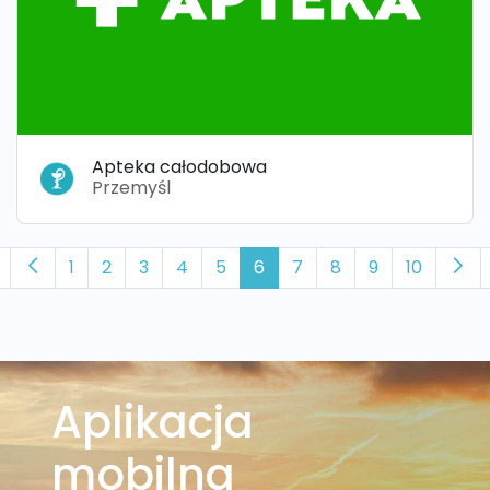
Apteka całodobowa
Przemyśl
1
2
3
4
5
6
7
8
9
10
Aplikacja
mobilna