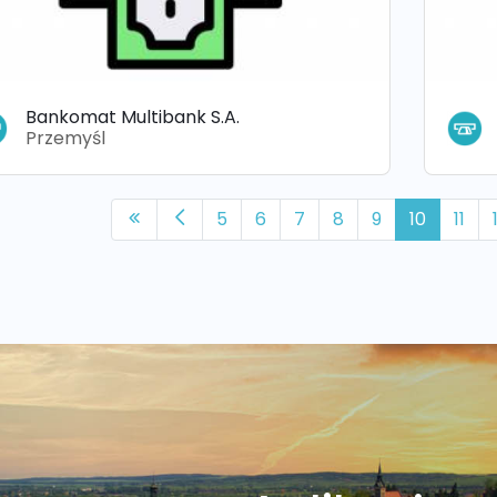
Bankomat Multibank S.A.
Przemyśl
5
6
7
8
9
10
11