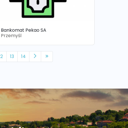
Bankomat Pekao SA
Przemyśl
12
13
14