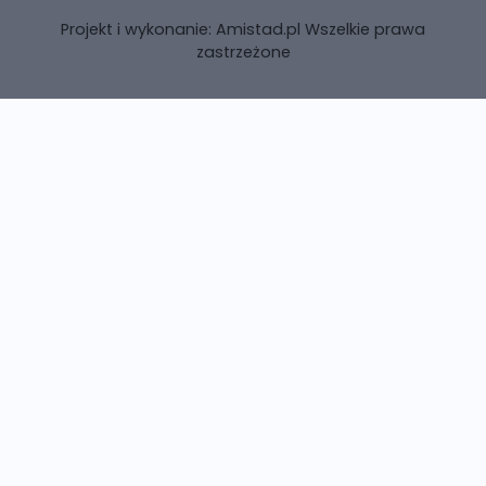
Projekt i wykonanie:
Amistad.pl
Wszelkie prawa
zastrzeżone