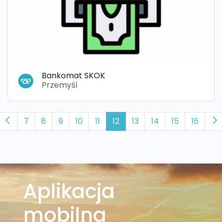
Bankomat SKOK
Przemyśl
7
8
9
10
11
12
13
14
15
16
Aplikacja
mobilna