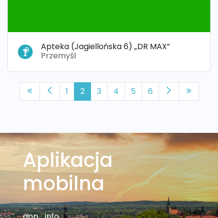
Apteka (Jagiellońska 6) „DR MAX”
Przemyśl
1
2
3
4
5
6
Aplikacja
mobilna
app_info