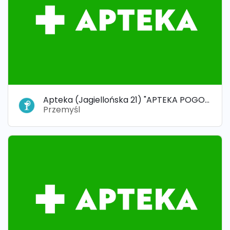
Apteka (Jagiellońska 21) "APTEKA POGODNA"
Przemyśl