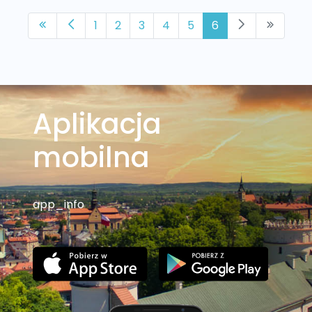
1
2
3
4
5
6
Aplikacja
mobilna
app_info