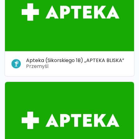
Apteka (Sikorskiego 1B) „APTEKA BLISKA”
Przemyśl