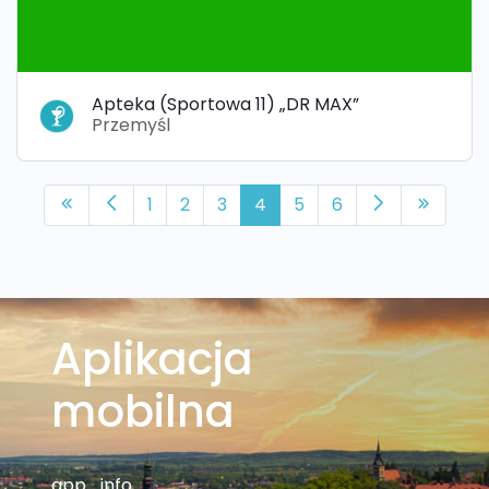
Apteka (Sportowa 11) „DR MAX”
Przemyśl
1
2
3
4
5
6
Aplikacja
mobilna
app_info