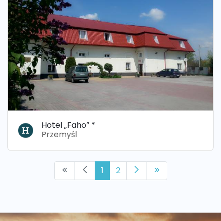
Hotel „Faho” *
Przemyśl
1
2