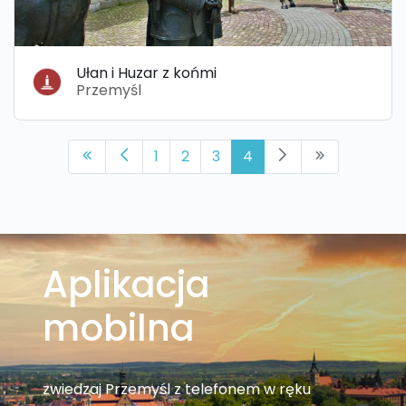
Ułan i Huzar z końmi
Przemyśl
1
2
3
4
Aplikacja
mobilna
zwiedzaj Przemyśl z telefonem w ręku