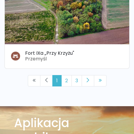
Fort IXa „Przy Krzyżu"
Przemyśl
1
2
3
Aplikacja