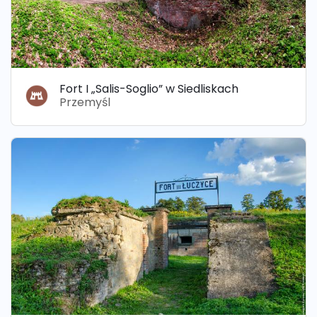
Fort I „Salis-Soglio” w Siedliskach
Przemyśl