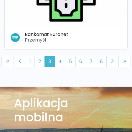
Bankomat Euronet
Przemyśl
1
2
3
4
5
6
7
8
Aplikacja
mobilna