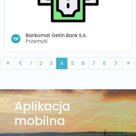
Bankomat Getin Bank S.A.
Przemyśl
1
2
3
4
5
6
7
8
Aplikacja
mobilna