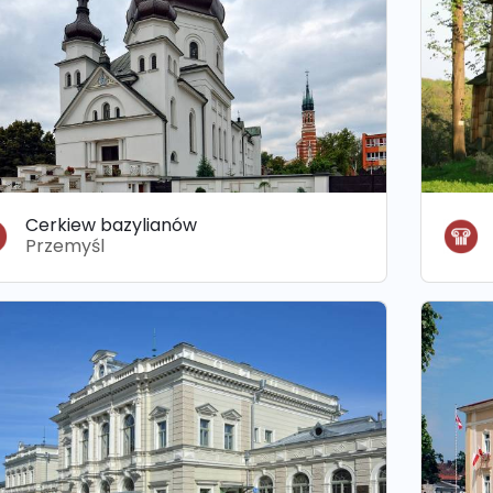
Cerkiew bazylianów
Przemyśl