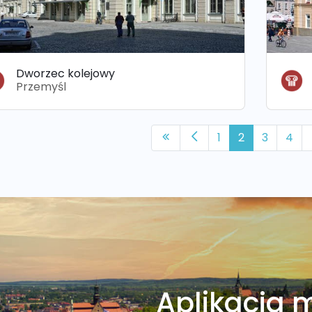
Dworzec kolejowy
Przemyśl
1
2
3
4
Aplikacja 