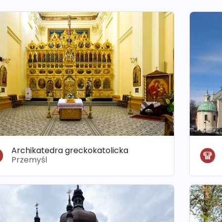
Archikatedra greckokatolicka
Przemyśl