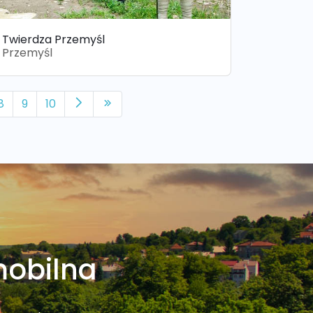
Twierdza Przemyśl
Przemyśl
8
9
10
mobilna