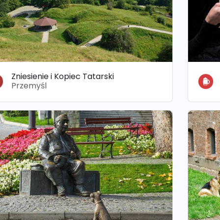
Zniesienie i Kopiec Tatarski
Przemyśl