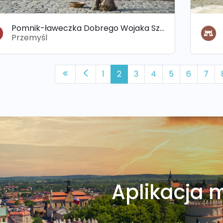
Pomnik-ławeczka Dobrego Wojaka Szwejka
Przemyśl
1
2
3
4
5
6
7
Aplikacja 