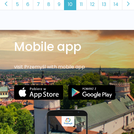
5
6
7
8
9
10
11
12
13
14
Mobile app
visit Przemyśl with mobile app