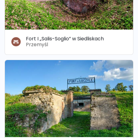
Fort I „Salis-Soglio” w Siedliskach
Przemyśl