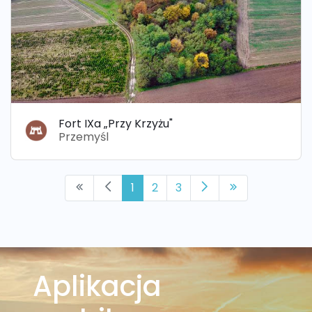
Fort IXa „Przy Krzyżu"
Przemyśl
1
2
3
Aplikacja