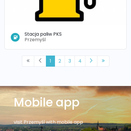
Stacja paliw PKS
Przemyśl
1
2
3
4
Mobile app
visit Przemyśl with mobile app