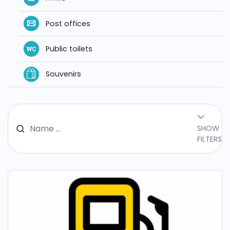
Post offices
Public toilets
Souvenirs
SHOW
FILTERS